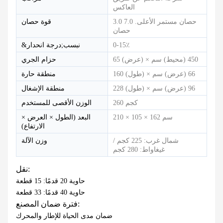
العاكس
3.0 حصان مستمر الأعلى. 7.0
قوة حصان
حصان
0-15٪
&نبسب;درجة انحدار
65 (عرض) × 450 (محيط) سم
حزام الجري
160 (طول) × 66 (عرض) سم
منطقة حارة
228 (طول) × 96 (عرض) سم
منطقة الإشغال
260 كجم
الوزن الأقصى للمستخدم
210 × 105 × 162 سم
البعد (الطول × العرض ×
الارتفاع)
شمال غرب: 225 كجم /
وزن الآلة
غيغاواط: 280 كجم
نقل:
حاوية 20 قدمًا: 15 قطعة
حاوية 40 قدمًا: 33 قطعة
فترة ضمان المصنع:
ضمان مدى الحياة للإطار والمحرك