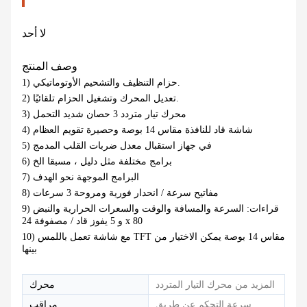
لا أحد
وصف المنتج
1) حزام التنظيف والتشحيم الأوتوماتيكي.
2) تعديل المحرك وتشغيل الحزام تلقائيًا.
3) محرك تيار متردد 3 حصان شديد التحمل
4) شاشة قاد للنافذة مقاس 14 بوصة وحصيرة تقويم العظام
5) في جهاز استقبال معدل ضربات القلب المدمج
6) برامج مختلفة مثل دليل ، مسبقا الخ
7) البرامج الموجهة نحو الهدف
8) مفاتيح سرعة / انحدار فورية ومروحة 3 سرعات
9) قراءات: السرعة والمسافة والوقت والسعرات الحرارية والنبض
و 5 يفوز قاد / مصفوفة 24 x 80
10) مع شاشة تعمل باللمس TFT مقاس 14 بوصة يمكن الاختيار من
بينها
المزيد من محرك التيار المتردد
محرك
سرعة التحكم عن طريق
مراقب