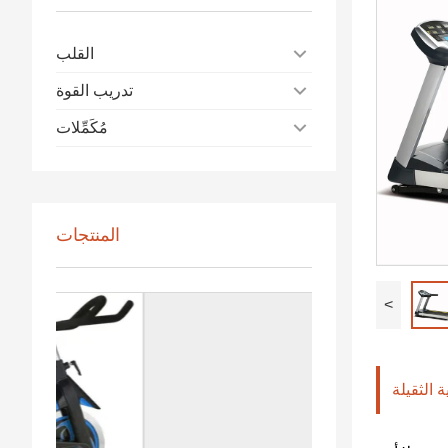
القلب
تدريب القوة
مُكَمِّلات
المنتجات
<