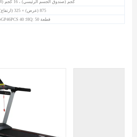
190 كجم (صندوق الجسم الرئيسي) ، 16 كجم (المونيتو
1000 (طول) × 875 (عرض) × 325 (ارتفاع) ملم
20GP: 20 قطعة ؛ 40GP46PCS ؛ 40HQ: 50 قطعة