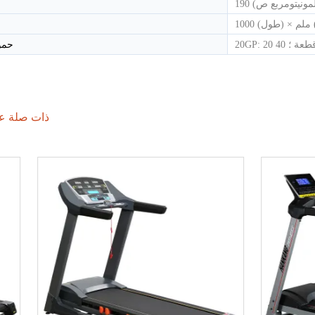
مربع ص)
حمول
ذات صلة عن