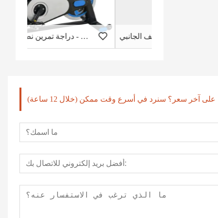
التجديف الجانبي -DHS-3011
دراجة تمرين نصف تجارية - HB-2015
لى آخر سعر؟ سنرد في أسرع وقت ممكن (خلال 12 ساعة)