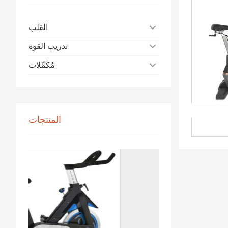
القلب
تدريب القوة
مُكَمِّلات
المنتجات