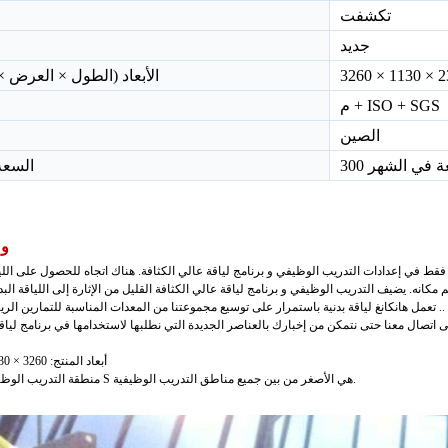
تكشفت
جديد
الأبعاد (الطول × العرض × 
م + ISO + SGS
الصين
طعة في الشهر
السعة 
وص
 فقط في إعدادات التدريب الوظيفي و برنامج لياقة عالي الكثافة. هناك اتجاه للحصول على اللي
كانه. يضيف التدريب الوظيفي و برنامج لياقة عالي الكثافة القليل من الإثارة إلى اللياقة البدن
 تعمل هانكانغ لياقة بدنية باستمرار على توسيع مجموعتنا من المعدات المناسبة للتمارين الري
أبعاد المنتج: 3260 × 1130 × 2374 ملم
منطقة التدريب الوظيفي على شكل S هي الأصغر من بين جميع مناطق التدريب الوظيفية.