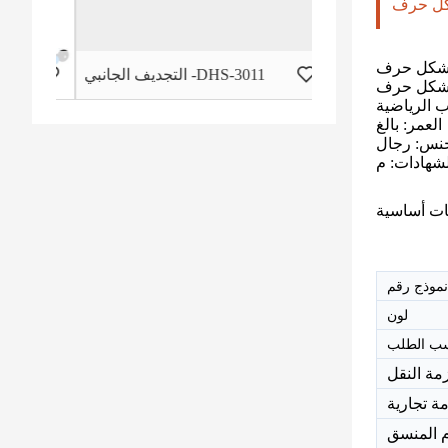
التجديف الجانبي -DHS-3011
در
ب الرياضية
العمر: بالغ
جنس: رجال
لون
ب الطلب
مة النقل
ة تجارية
م المنسق