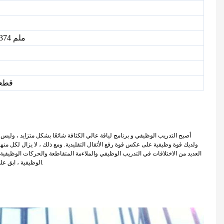
3260 × 1130 × 2374 ملم
300 ق
أصبح التدريب الوظيفي و برنامج لياقة عالي الكثافة شائعًا بشكل متزايد ، وليس
ولديك قوة وظيفية على عكس قوة رفع الأثقال التقليدية. ومع ذلك ، لا يزال لكل منهم م
العديد من الاختلافات في التدريب الوظيفي والملاءمة المتقاطعة والحركات الوظيفية ..
الوظيفية ، ابق على اتصال معنا حتى نتمكن من إخبارك بالعناصر الجديدة التي نطلبها لاستخدامها في برنامج لياقة عالي الكثافة.