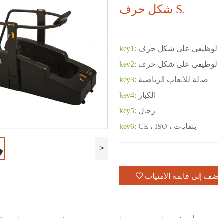
شكل حرف S.
key1:
key2:
صالة للألعاب الرياضية
key3:
الكبار
key4:
رجال
key5:
CE ، ISO ، بنفايات
key6:
>
ضف إلى قائمة الامنيات