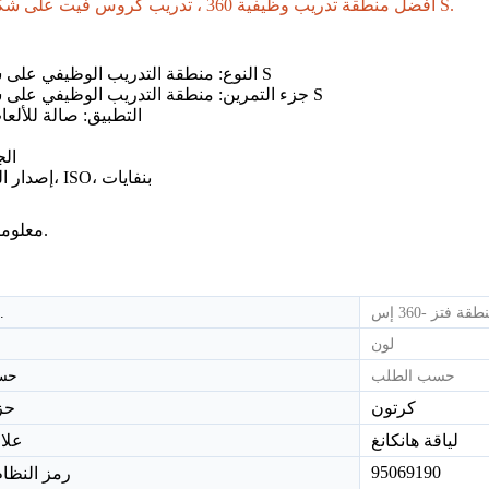
أفضل منطقة تدريب وظيفية 360 ، تدريب كروس فيت على شكل حرف S.
النوع: منطقة التدريب الوظيفي على شكل حرف S
جهاز مشي كهربائي تجاري خفيف عالية الدقة-800
جهاز مشي كهربائي تجاري خفيف عالية الدقة-800T
جزء التمرين: منطقة التدريب الوظيفي على شكل حرف S
التطبيق: صالة للألعا
ال
إصدار الشهادات: م، ISO، بنفايات
معلومات أساسية.
طقة فتز -360 إس
نموذج رقم.
لون
حسب الطلب
حس
كرتون
حز
لياقة هانكانغ
علام
95069190
رمز النظا