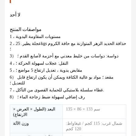
لا أحد
مواصفات المنتج
1 ، مستويات المقاومة اليدوية
2 ، عجلة يطير. 25kgs حذافة الحديد الزهر المتوازنة مع حافة الكروم
؛
3） دواسة: دواسات من خليط معدني مع أحزمة لأصابع القدم ؛
4 ، النقل: عجلات لسهولة الحركة ؛
5 ، مقابض يدوية ، تعديل ارتفاع 5 مواضع ؛
6） مقعد ؛ مواد بو عالية الكثافة ويمكن أن يكون ارتفاع قابل
للتعديل ؛
7 ، غطاء سلسلة بلاستيكي للحماية القصوى من التآكل.
8） رف إضافي لسهولة ضبط زجاجة الماء ؛
135 × 86 × 133 سم
البعد (الطول × العرض ×
الارتفاع)
شمال غرب: 115 كجم / غيغاواط:
وزن الآلة
120 كجم